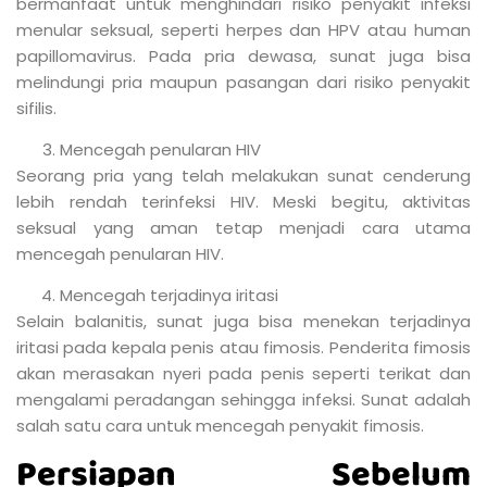
Dewasa Di Jakarta
Tempat sunat terbaik akan menentukan kualitas
setelah tindakan. Tempat sunat yang baik bukan cuma
soal fasilitas, tapi juga soal dokter yang akan
melakukan tindakan sunat, lingkungan klinik atau
tempat sunat hingga testimoni dari masyarakat.
Pilihan utama warga Jakarta saat akan menjalani
tindakan sunat adalah Rumah Sunat dr. Mahdian. Klinik
Rumah Sunat dr. Mahdian sudah berdiri sejak tahun 2006
oleh dr. Mahdian Nur Nasution, Sp.BS yang sudah
terkenal dalam dunia medis
Dr. Mahdian Nur Nasution, Sp.BS sudah aktif dalam
banyak kegiatan sosial saat kuliah. Kini dr. Mahdian Nur
Nasution, Sp.BS berhasil membangun bisnis klinik sunat
miliknya sendiri. Rumah Sunat dr. Mahdian selalu ramai
terutama saat liburan sekolah. Saat ini Rumah Sunat dr.