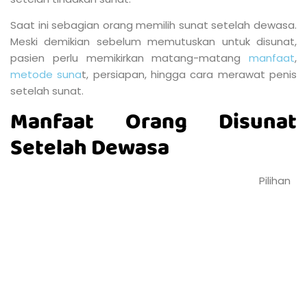
CDC atau Center for Disease Control and Prevention di
Amerika mengungkapkan jika pada pria dewasa sunat
bermanfaat untuk menghindari risiko penyakit infeksi
menular seksual, seperti herpes dan HPV atau human
papillomavirus. Pada pria dewasa, sunat juga bisa
melindungi pria maupun pasangan dari risiko penyakit
sifilis.
Mencegah penularan HIV
Seorang pria yang telah melakukan sunat cenderung
lebih rendah terinfeksi HIV. Meski begitu, aktivitas
seksual yang aman tetap menjadi cara utama
mencegah penularan HIV.
Mencegah terjadinya iritasi
Selain balanitis, sunat juga bisa menekan terjadinya
iritasi pada kepala penis atau fimosis. Penderita fimosis
akan merasakan nyeri pada penis seperti terikat dan
mengalami peradangan sehingga infeksi. Sunat adalah
salah satu cara untuk mencegah penyakit fimosis.