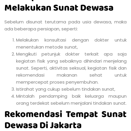
Mahdian sudah memiliki 31 cabang yang tersebar di
seluruh Indonesia.
Di Jakarta Rumah Sunat dr. Mahdian memiliki 7 cabang.
Rumah Sunat dr. Mahdian berada di Mampang,
Kebayoran Lama, Tebet, Cipinang, Cideng, Kalideres
dan Plumpang. Rumah Sunat dr. Mahdian memiliki
fasilitas ruang terpisah saat tindakan sunat
berlangsung. Hal ini tentunya memberikan rasa nyaman
untuk pasien maupun keluarga.
Selain itu, selama pandemi Rumah Sunat dr. Mahdian
juga menjalankan protokol kesehatan yang ketat
dengan rutin melakukan penyemprotan desinfektan
dan juga menyediakan banyak tempat cuci tangan
pada semua cabang yang tersedia.