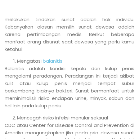
Persiapan Sebelum
Melakukan Sunat Dewasa
Sebelum disunat terutama pada usia dewasa, maka
ada beberapa persiapan, seperti:
Melakukan konsultasi dengan dokter untuk
menentukan metode sunat,
Mengikuti petunjuk dokter terkait apa saja
kegiatan fisik yang sebaiknya dihindari menjelang
sunat. Seperti, aktivitas seksual, kegiatan fisik dan
rekomendasi makanan sehat untuk
mempercepat proses penyembuhan.
Istirahat yang cukup sebelum tindakan sunat,
Mintalah pendamping baik keluarga maupun
orang terdekat sebelum menjalani tindakan sunat.
Rekomendasi Tempat Sunat