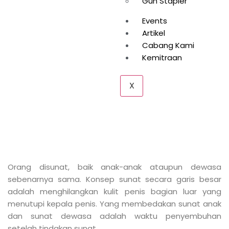
melakukan tindakan sunat adalah hak individu.
Kebanyakan alasan memilih sunat dewasa adalah
karena pertimbangan medis. Berikut beberapa
manfaat orang disunat saat dewasa yang perlu kamu
ketahui:
Mengatasi
balanitis
Balanitis adalah kondisi kepala dan kulup penis
mengalami peradangan. Peradangan ini terjadi akibat
kulit atau kulup penis menjadi tempat subur
berkembang biaknya bakteri. Sunat bermanfaat untuk
meminimalisir risiko endapan urine, minyak, sabun dan
hal lain pada kulup penis.
Mencegah risiko infeksi menular seksual