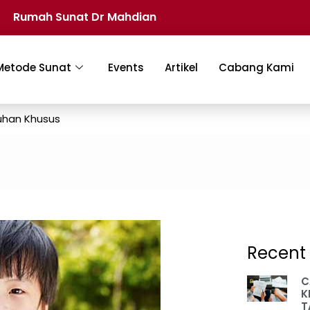
Rumah Sunat Dr Mahdian
Metode Sunat
Events
Artikel
Cabang Kami
uhan Khusus
Recent 
C
K
T