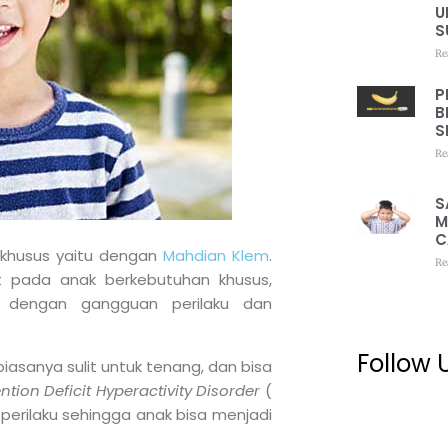
U
S
Re
P
B
S
Re
S
M
C
 khusus yaitu dengan
Mahdian Klem
.
Re
 pada anak berkebutuhan khusus,
dengan gangguan perilaku dan
Follow 
asanya sulit untuk tenang, dan bisa
ention Deficit Hyperactivity Disorder
(
rilaku sehingga anak bisa menjadi