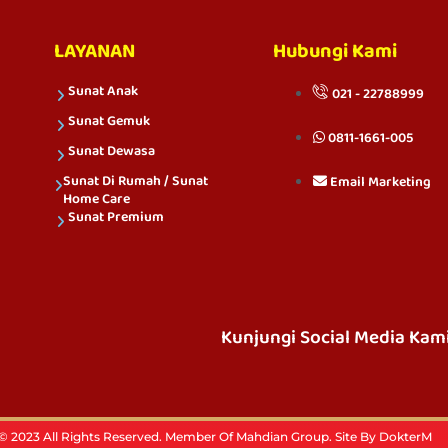
LAYANAN
Hubungi Kami
Sunat Anak
021 - 22788999
Sunat Gemuk
0811-1661-005
Sunat Dewasa
Sunat Di Rumah / Sunat
Email Marketing
Home Care
Sunat Premium
Kunjungi Social Media Kam
 2023 All Rights Reserved. Member Of Mahdian Group. Site By DokterM