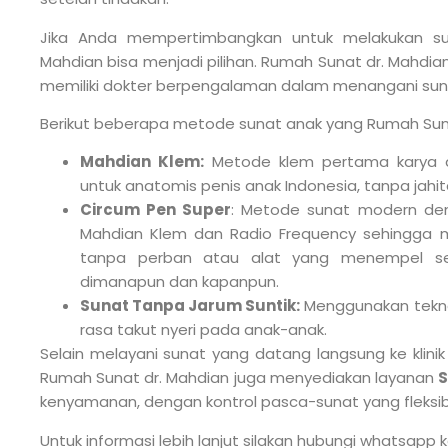
Jika Anda mempertimbangkan untuk melakukan su
Mahdian bisa menjadi pilihan. Rumah Sunat dr. Mahdian 
memiliki dokter berpengalaman dalam menangani su
Berikut beberapa metode sunat anak yang Rumah Sun
Mahdian Klem:
Metode klem pertama karya a
untuk anatomis penis anak Indonesia, tanpa jahi
Circum Pen Super
: Metode sunat modern d
Mahdian Klem dan Radio Frequency sehingga mi
tanpa perban atau alat yang menempel se
dimanapun dan kapanpun.
Sunat Tanpa Jarum Suntik:
Menggunakan tekn
rasa takut nyeri pada anak-anak.
Selain melayani sunat yang datang langsung ke klini
Rumah Sunat dr. Mahdian juga menyediakan layanan
S
kenyamanan, dengan kontrol pasca-sunat yang fleksib
Untuk informasi lebih lanjut silakan hubungi whatsapp