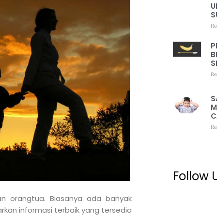
U
S
Re
P
B
S
Re
S
M
C
Re
Follow 
an orangtua. Biasanya ada banyak
an informasi terbaik yang tersedia