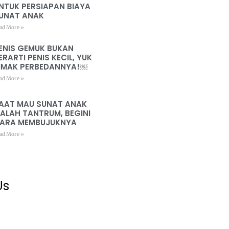
NTUK PERSIAPAN BIAYA
UNAT ANAK
ad More »
ENIS GEMUK BUKAN
ERARTI PENIS KECIL, YUK
IMAK PERBEDANNYA!￼
ad More »
AAT MAU SUNAT ANAK
ALAH TANTRUM, BEGINI
ARA MEMBUJUKNYA
ad More »
Us