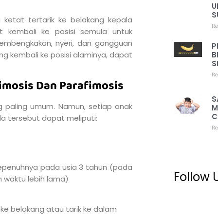
U
S
g ketat tertarik ke belakang kepala
Re
t kembali ke posisi semula untuk
pembengkakan, nyeri, dan gangguan
P
ong kembali ke posisi alaminya, dapat
B
S
Re
Fimosis Dan Parafimosis
S
ang paling umum. Namun, setiap anak
M
C
a tersebut dapat meliputi:
Re
epenuhnya pada usia 3 tahun (pada
Follow 
 waktu lebih lama)
ke belakang atau tarik ke dalam