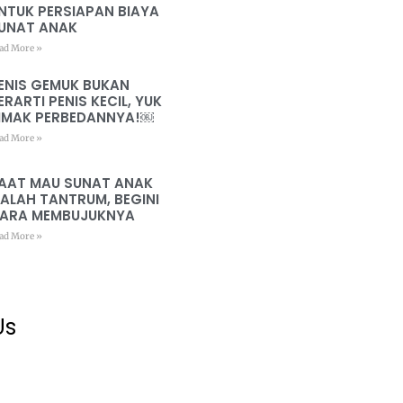
NTUK PERSIAPAN BIAYA
UNAT ANAK
ad More »
ENIS GEMUK BUKAN
ERARTI PENIS KECIL, YUK
IMAK PERBEDANNYA!￼
ad More »
AAT MAU SUNAT ANAK
ALAH TANTRUM, BEGINI
ARA MEMBUJUKNYA
ad More »
Us