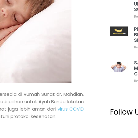
U
S
Re
P
B
S
Re
S
M
C
Re
rsedia di Rumah Sunat dr. Mahdian.
adi pilihan untuk Ayah Bunda lakukan
unat juga lebih aman dari
virus COVID
Follow 
uhi protokol kesehatan.