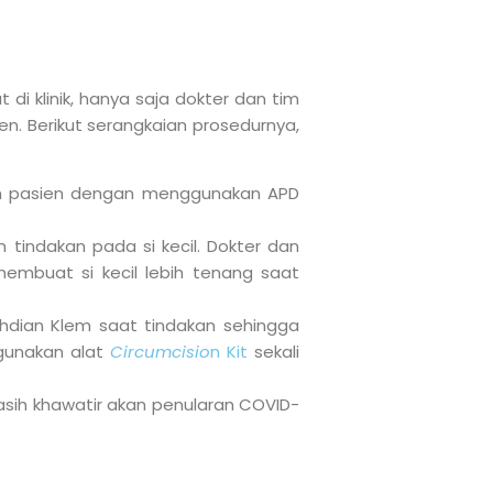
di klinik, hanya saja dokter dan tim
. Berikut serangkaian prosedurnya,
ah pasien dengan menggunakan APD
 tindakan pada si kecil. Dokter dan
mbuat si kecil lebih tenang saat
dian Klem saat tindakan sehingga
ggunakan alat
Circumcisio
n Kit
sekali
asih khawatir akan penularan COVID-