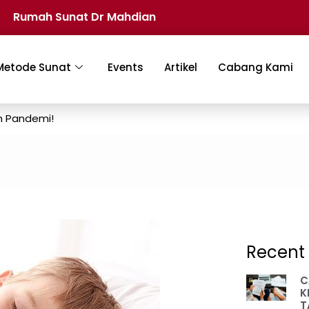
Rumah Sunat Dr Mahdian
Metode Sunat
Events
Artikel
Cabang Kami
h Pandemi!
Recent 
C
K
T