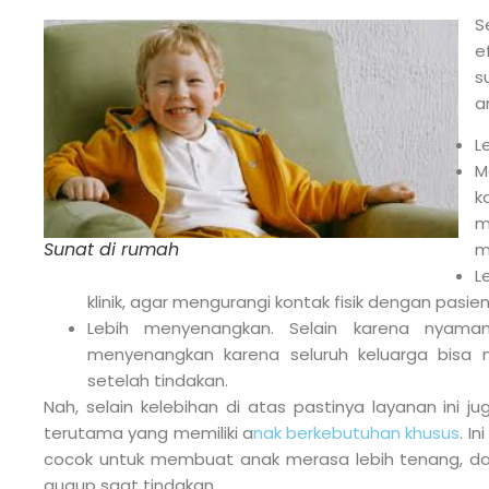
S
e
s
a
L
M
k
m
Sunat di rumah
m
L
klinik, agar mengurangi kontak fisik dengan pasien
Lebih menyenangkan. Selain karena nyaman
menyenangkan karena seluruh keluarga bisa 
setelah tindakan.
Nah, selain kelebihan di atas pastinya layanan ini j
terutama yang memiliki a
nak berkebutuhan khusus
. I
cocok untuk membuat anak merasa lebih tenang, da
gugup saat tindakan.