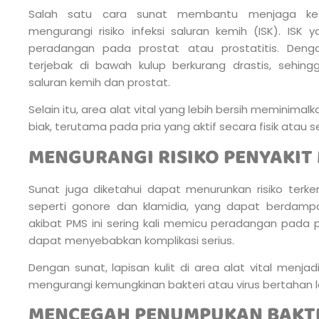
Salah satu cara sunat membantu menjaga kes
mengurangi risiko infeksi saluran kemih (ISK). IS
peradangan pada prostat atau prostatitis. Dengan
terjebak di bawah kulup berkurang drastis, sehin
saluran kemih dan prostat.
Selain itu, area alat vital yang lebih bersih meminim
biak, terutama pada pria yang aktif secara fisik atau s
MENGURANGI RISIKO PENYAKIT
Sunat juga diketahui dapat menurunkan risiko terke
seperti gonore dan klamidia, yang dapat berdampa
akibat PMS ini sering kali memicu peradangan pada 
dapat menyebabkan komplikasi serius.
Dengan sunat, lapisan kulit di area alat vital menja
mengurangi kemungkinan bakteri atau virus bertahan l
MENCEGAH PENUMPUKAN BAKTER