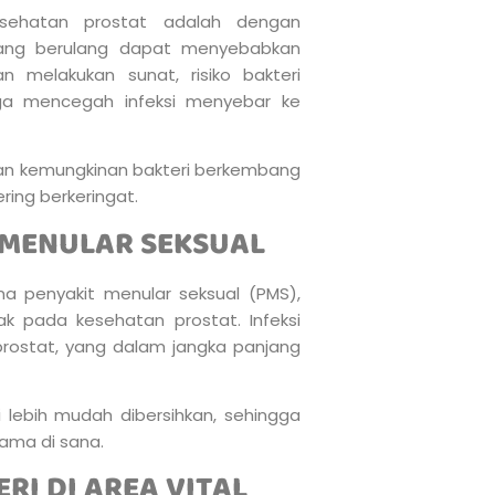
ehatan prostat adalah dengan
K yang berulang dapat menyebabkan
 melakukan sunat, risiko bakteri
gga mencegah infeksi menyebar ke
alkan kemungkinan bakteri berkembang
ering berkeringat.
 MENULAR SEKSUAL
na penyakit menular seksual (PMS),
k pada kesehatan prostat. Infeksi
prostat, yang dalam jangka panjang
di lebih mudah dibersihkan, sehingga
ama di sana.
I DI AREA VITAL