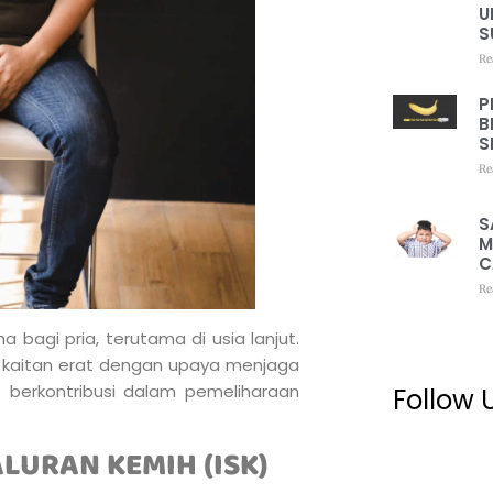
U
S
Re
P
B
S
Re
S
M
C
Re
 bagi pria, terutama di usia lanjut.
 kaitan erat dengan upaya menjaga
t berkontribusi dalam pemeliharaan
Follow 
LURAN KEMIH (ISK)