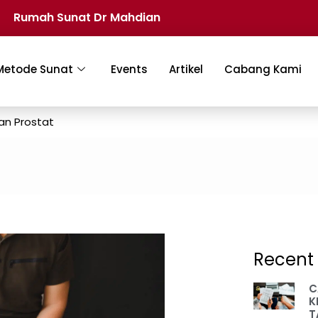
Rumah Sunat Dr Mahdian
Metode Sunat
Events
Artikel
Cabang Kami
an Prostat
Recent 
C
K
T