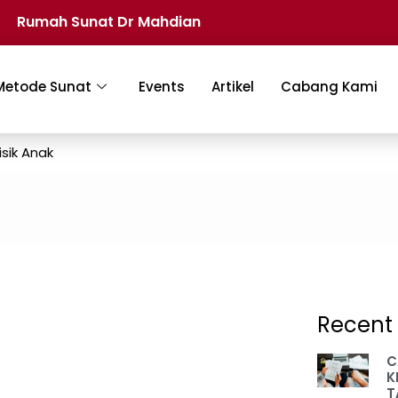
Rumah Sunat Dr Mahdian
Metode Sunat
Events
Artikel
Cabang Kami
sik Anak
Recent 
C
K
T