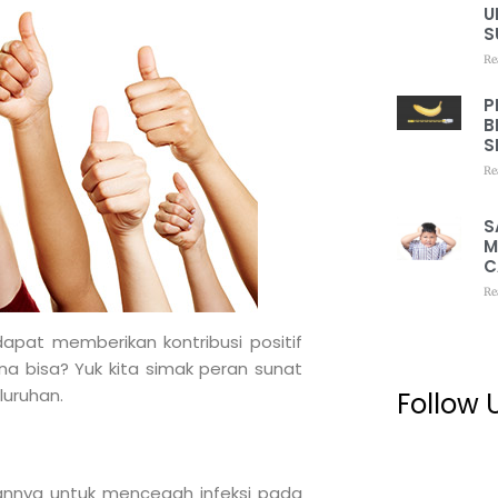
U
S
Re
P
B
S
Re
S
M
C
Re
apat memberikan kontribusi positif
a bisa? Yuk kita simak peran sunat
luruhan.
Follow 
nnya untuk mencegah infeksi pada