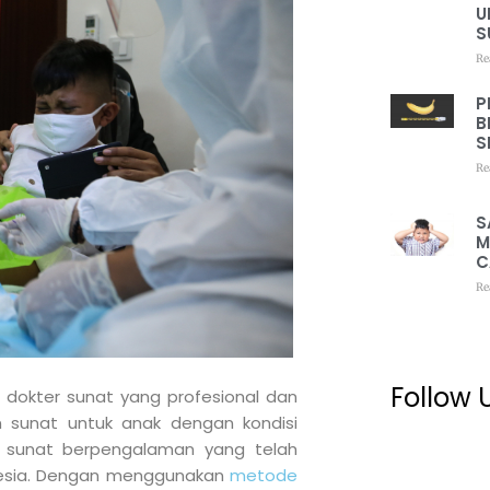
U
S
Re
P
B
S
Re
S
M
C
Re
Follow 
 dokter sunat yang profesional dan
 sunat untuk anak dengan kondisi
r sunat berpengalaman yang telah
donesia. Dengan menggunakan
metode