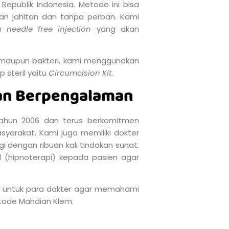
epublik Indonesia. Metode ini bisa
kan jahitan dan tanpa perban. Kami
au
needle free injection
yang akan
us maupun bakteri, kami menggunakan
 steril yaitu
Circumcision Kit
.
Dan Berpengalaman
tahun 2006 dan terus berkomitmen
yarakat. Kami juga memiliki dokter
 dengan ribuan kali tindakan sunat.
 (hipnoterapi) kepada pasien agar
nat untuk para dokter agar memahami
ode Mahdian Klem.