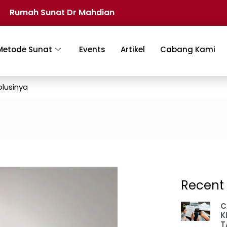
Rumah Sunat Dr Mahdian
Metode Sunat
Events
Artikel
Cabang Kami
olusinya
Recent 
C
K
T