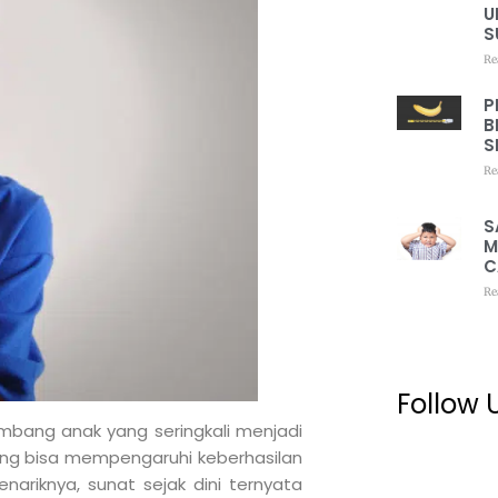
U
S
Re
P
B
S
Re
S
M
C
Re
Follow 
mbang anak yang seringkali menjadi
yang bisa mempengaruhi keberhasilan
enariknya, sunat sejak dini ternyata