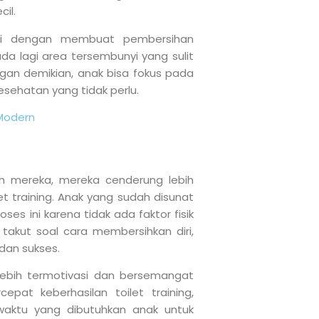
il.
i dengan membuat pembersihan
ada lagi area tersembunyi yang sulit
engan demikian, anak bisa fokus pada
sehatan yang tidak perlu.
Modern
 mereka, mereka cenderung lebih
t training. Anak yang sudah disunat
es ini karena tidak ada faktor fisik
takut soal cara membersihkan diri,
dan sukses.
lebih termotivasi dan bersemangat
at keberhasilan toilet training,
waktu yang dibutuhkan anak untuk