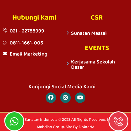
Hubungi Kami
CSR
021 - 22788999
Sunatan Massal
0811-1661-005
EVENTS
Email Marketing
Kerjasama Sekolah
Dasar
Kunjungi Social Media Kami
PT. Rumah Sunatan Indonesia © 2023 All Rights Reserved. Member Of
Mahdian Group. Site By DokterM