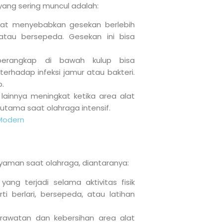
yang sering muncul adalah:
apat menyebabkan gesekan berlebih
i atau bersepeda. Gesekan ini bisa
perangkap di bawah kulup bisa
rhadap infeksi jamur atau bakteri.
p.
si lainnya meningkat ketika area alat
rutama saat olahraga intensif.
Modern
aman saat olahraga, diantaranya:
yang terjadi selama aktivitas fisik
i berlari, bersepeda, atau latihan
awatan dan kebersihan area alat