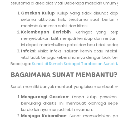
terutama di area alat vital. Beberapa masalah umum 
Gesekan Kulup
: Kulup yang tidak disunat d
selama aktivitas fisik, terutama saat berlar
menimbulkan rasa sakit dan iritasi.
Kelembapan Berlebih
: Keringat yang ter
menyebabkan kulit menjadi lembap dan rentan te
Ini dapat menimbulkan gatal dan bau tidak seda
Infeksi
: Risiko infeksi saluran kemih atau infek
vital tidak terjaga kebersihannya dengan baik, te
Baca juga:
Sunat di Rumah Sebagai Terobosan Sunat 
BAGAIMANA SUNAT MEMBANTU?
Sunat memiliki banyak manfaat yang bisa membuat ny
Mengurangi Gesekan
: Tanpa kulup, gesekan 
berkurang drastis. Ini membuat olahraga sepert
kardio lainnya menjadi lebih nyaman.
Menjaga Kebersihan
: Sunat memudahkan per