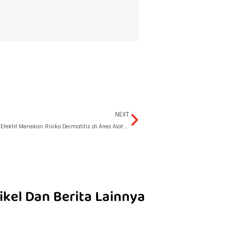
NEXT
Inilah Solusi Efektif Menekan Risiko Dermatitis di Area Alat Vital
ikel Dan Berita Lainnya