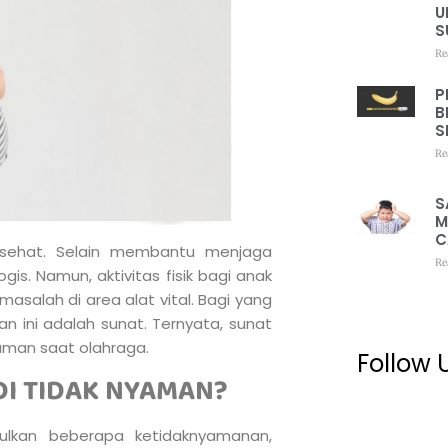
U
S
Re
P
B
S
Re
S
M
C
 sehat. Selain membantu menjaga
Re
is. Namun, aktivitas fisik bagi anak
salah di area alat vital. Bagi yang
n ini adalah sunat. Ternyata, sunat
man saat olahraga.
Follow 
DI TIDAK NYAMAN?
bulkan beberapa ketidaknyamanan,