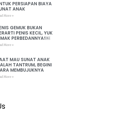
NTUK PERSIAPAN BIAYA
UNAT ANAK
ad More »
ENIS GEMUK BUKAN
ERARTI PENIS KECIL, YUK
IMAK PERBEDANNYA!￼
ad More »
AAT MAU SUNAT ANAK
ALAH TANTRUM, BEGINI
ARA MEMBUJUKNYA
ad More »
Us