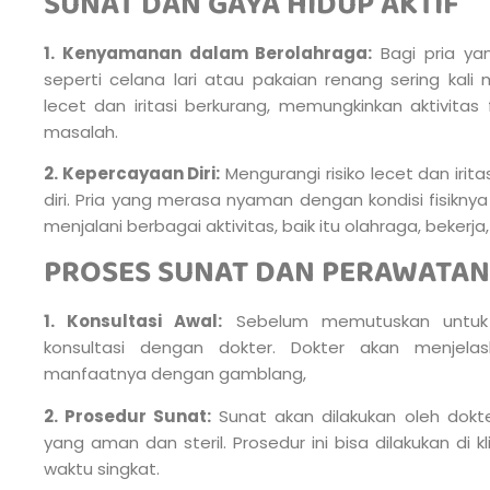
SUNAT DAN GAYA HIDUP AKTIF
1. Kenyamanan dalam Berolahraga:
Bagi pria yan
seperti celana lari atau pakaian renang sering kali m
lecet dan iritasi berkurang, memungkinkan aktivitas
masalah.
2. Kepercayaan Diri:
Mengurangi risiko lecet dan iri
diri. Pria yang merasa nyaman dengan kondisi fisikny
menjalani berbagai aktivitas, baik itu olahraga, bekerja,
PROSES SUNAT DAN PERAWATAN
1. Konsultasi Awal:
Sebelum memutuskan untuk s
konsultasi dengan dokter. Dokter akan menjela
manfaatnya dengan gamblang,
2. Prosedur Sunat:
Sunat akan dilakukan oleh dokt
yang aman dan steril. Prosedur ini bisa dilakukan di 
waktu singkat.