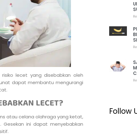
U
S
Re
P
B
S
Re
S
M
C
risiko lecet yang disebabkan oleh
Re
a sunat dapat membantu mengurangi
tat.
EBABKAN LECET?
Follow 
ans atau celana olahraga yang ketat,
it. Gesekan ini dapat menyebabkan
tif.