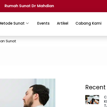
Rumah Sunat Dr Mahdian
Metode Sunat
Events
Artikel
Cabang Kami
gan Sunat
Recent 
C
K
T