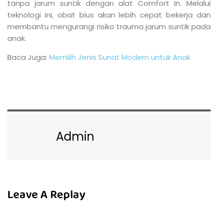
tanpa jarum suntik dengan alat Comfort In. Melalui
teknologi ini, obat bius akan lebih cepat bekerja dan
membantu mengurangi risiko trauma jarum suntik pada
anak.
Baca Juga:
Memilih Jenis Sunat Modern untuk Anak
Admin
Leave A Replay