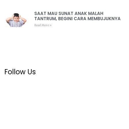
SAAT MAU SUNAT ANAK MALAH
TANTRUM, BEGINI CARA MEMBUJUKNYA
Read More »
Follow Us