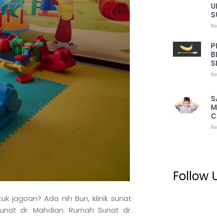
U
S
Re
P
B
S
Re
S
M
C
Re
Follow 
k jagoan? Ada nih Bun, klinik sunat
nat dr. Mahdian. Rumah Sunat dr.