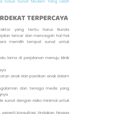
i Solusi Sunat Modern Yang Lebih
ERDEKAT TERPERCAYA
aktor yang tentu harus Bunda
rjalan lancar dan mencegah hal-hal
 cara memilih tempat sunat untuk
lalu lama di perjalanan menuju klinik
aya
sehatan anak dan pastikan anak dalam
pengalaman dan tenaga medis yang
gnya
 sunat dengan risiko minimal untuk
seperti konsultasi, tindakan, hingga