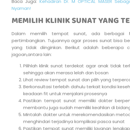
Baca Juga:
Kehadiran Dr. M OPTICAL MASER Sebaga
Nyaman!
MEMILIH KLINIK SUNAT YANG T
Dalam memilih tempat sunat, ada berbagai f
pertimbangkan. Tujuannya agar proses sunat bisa be
yang tidak diinginkan. Berikut adalah beberapa
jagoan,antara lain:
Pilihlah klinik sunat terdekat agar anak tidak ter
sehingga akan merasa lelah dan bosan
Lihat review tempat sunat dan pilih yang terperc
Berkonsultasi terlebih dahulu terkait kondisi ke
keadaan fit untuk menjalani prosesnya
Pastikan tempat sunat memiliki dokter ber
membantu juga sudah memiliki keahlian di bidan
Mintalah dokter untuk merekomendasikan metode
menghindari terjadinya komplikasi pasca sunat
Pastikan tempat sunat memiliki layanan lengkap, 