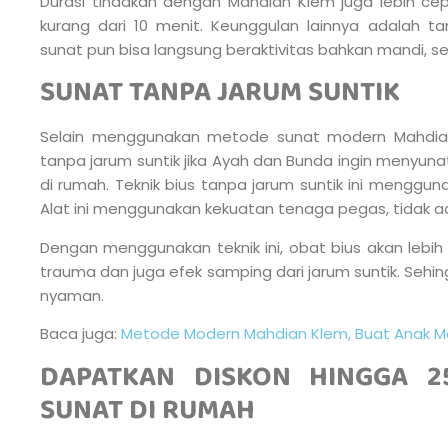
Durasi tindakan dengan Mahdian Klem juga lebih cep
kurang dari 10 menit. Keunggulan lainnya adalah ta
sunat pun bisa langsung beraktivitas bahkan mandi, ser
SUNAT TANPA JARUM SUNTIK
Selain menggunakan metode sunat modern Mahdian 
tanpa jarum suntik jika Ayah dan Bunda ingin menyun
di rumah. Teknik bius tanpa jarum suntik ini menggu
Alat ini menggunakan kekuatan tenaga pegas, tidak ad
Dengan menggunakan teknik ini, obat bius akan lebih
trauma dan juga efek samping dari jarum suntik. Sehi
nyaman.
Baca juga:
Metode Modern Mahdian Klem, Buat Anak 
DAPATKAN DISKON HINGGA 2
SUNAT DI RUMAH