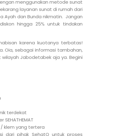
 dengan menggunakan metode sunat
ekarang layanan sunat di rumah dari
a Ayah dan Bunda nikmatin. Jangan
iskon hingga 25% untuk tindakan
habisan karena kuotanya terbatas!
a. Oia, sebagai informasi tambahan,
 wilayah Jabodetabek aja ya. Begini
h
nik terdekat
cher SEHATHEMAT
/ klem yang tertera
i dari pihak SehatQ untuk proses