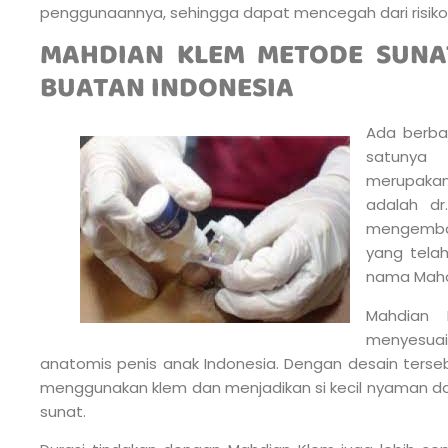
penggunaannya, sehingga dapat mencegah dari risiko pe
MAHDIAN KLEM METODE SUNA
BUATAN INDONESIA
Ada berbag
satunya
merupakan 
adalah dr
mengemba
yang tela
nama Mahd
Mahdian 
menyesua
anatomis penis anak Indonesia. Dengan desain terse
menggunakan klem dan menjadikan si kecil nyaman da
sunat.