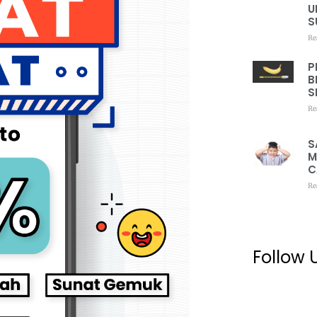
U
S
Re
P
B
S
Re
S
M
C
Re
Follow 