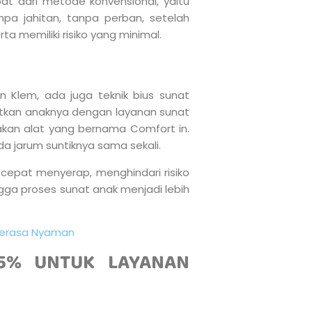
at dari metode konvensional, yaitu
npa jahitan, tanpa perban, setelah
ta memiliki risiko yang minimal.
Klem, ada juga teknik bius sunat
atkan anaknya dengan layanan sunat
nakan alat yang bernama Comfort in.
a jarum suntiknya sama sekali.
 cepat menyerap, menghindari risiko
ngga proses sunat anak menjadi lebih
Merasa Nyaman
5% UNTUK LAYANAN