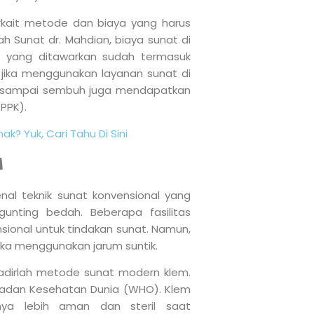
erkait metode dan biaya yang harus
ah Sunat dr. Mahdian, biaya sunat di
a yang ditawarkan sudah termasuk
 jika menggunakan layanan sunat di
t sampai sembuh juga mendapatkan
PPK).
ak? Yuk, Cari Tahu Di Sini
M
l teknik sunat konvensional yang
unting bedah. Beberapa fasilitas
onal untuk tindakan sunat. Namun,
jika menggunakan jarum suntik.
adirlah metode sunat modern klem.
Badan Kesehatan Dunia (WHO). Klem
nya lebih aman dan steril saat