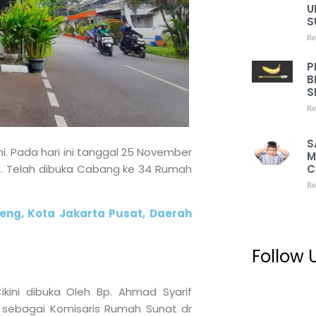
U
S
Re
P
B
S
Re
S
. Pada hari ini tanggal 25 November
M
C
al. Telah dibuka Cabang ke 34 Rumah
Re
nteng, Kota Jakarta Pusat, Daerah
Follow 
kini dibuka Oleh Bp. Ahmad Syarif
 sebagai Komisaris Rumah Sunat dr