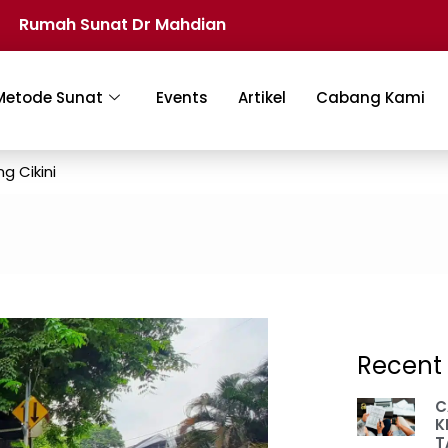
Rumah Sunat Dr Mahdian
Metode Sunat
Events
Artikel
Cabang Kami
 Cikini
Recent 
C
K
T