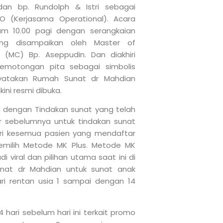
an bp. Rundolph & Istri sebagai
SO (Kerjasama Operational). Acara
am 10.00 pagi dengan serangkaian
ng disampaikan oleh Master of
(MC) Bp. Aseppudin. Dan diakhiri
emotongan pita sebagai simbolis
atakan Rumah Sunat dr Mahdian
ini resmi dibuka.
an dengan Tindakan sunat yang telah
 sebelumnya untuk tindakan sunat
 Dari kesemua pasien yang mendaftar
milih Metode MK Plus. Metode MK
di viral dan pilihan utama saat ini di
nat dr Mahdian untuk sunat anak
dari rentan usia 1 sampai dengan 14
ari sebelum hari ini terkait promo