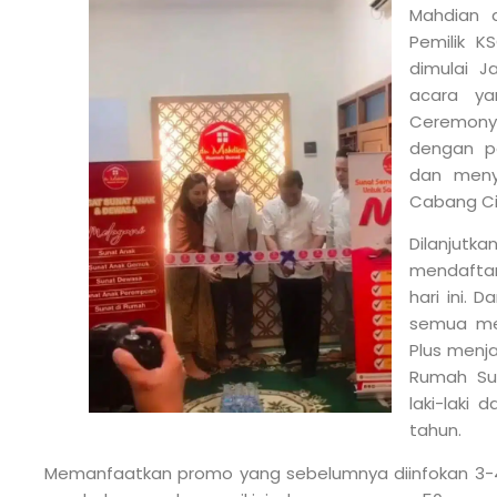
Mahdian d
Pemilik K
dimulai J
acara ya
Ceremony 
dengan p
dan meny
Cabang Cik
Dilanjutk
mendaftar
hari ini.
semua me
Plus menja
Rumah Su
laki-laki 
tahun.
Memanfaatkan promo yang sebelumnya diinfokan 3-4 h