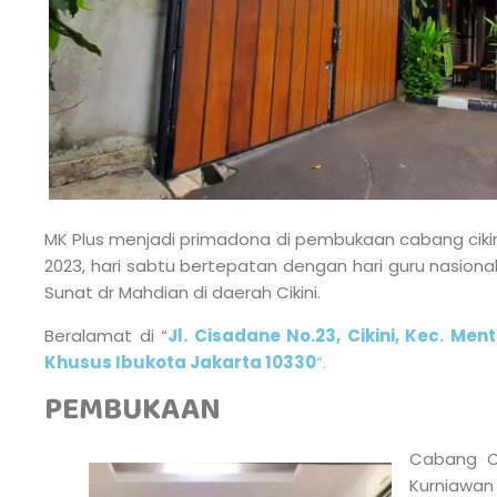
MK Plus menjadi primadona di pembukaan cabang cikini
2023, hari sabtu bertepatan dengan hari guru nasion
Sunat dr Mahdian di daerah Cikini.
Beralamat di “
Jl. Cisadane No.23, Cikini, Kec. Me
Khusus Ibukota Jakarta 10330
“.
PEMBUKAAN
Cabang Ci
Kurniawan