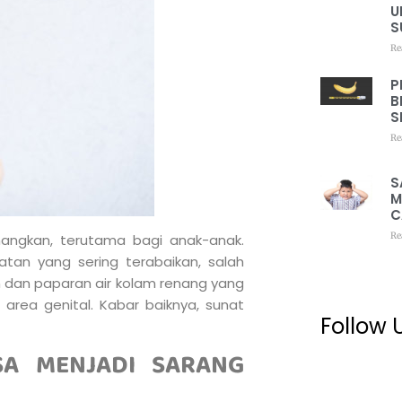
U
S
Re
P
B
S
Re
S
M
C
Re
gkan, terutama bagi anak-anak.
atan yang sering terabaikan, salah
an dan paparan air kolam renang yang
area genital. Kabar baiknya, sunat
Follow 
A MENJADI SARANG