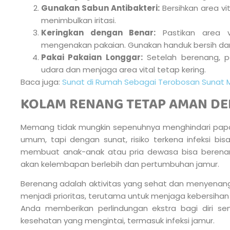
Gunakan Sabun Antibakteri:
Bersihkan area vi
menimbulkan iritasi.
Keringkan dengan Benar:
Pastikan area v
mengenakan pakaian. Gunakan handuk bersih dan 
Pakai Pakaian Longgar:
Setelah berenang, pa
udara dan menjaga area vital tetap kering.
Baca juga:
Sunat di Rumah Sebagai Terobosan Sunat 
KOLAM RENANG TETAP AMAN D
Memang tidak mungkin sepenuhnya menghindari papa
umum, tapi dengan sunat, risiko terkena infeksi bis
membuat anak-anak atau pria dewasa bisa berena
akan kelembapan berlebih dan pertumbuhan jamur.
Berenang adalah aktivitas yang sehat dan menyenan
menjadi prioritas, terutama untuk menjaga kebersihan
Anda memberikan perlindungan ekstra bagi diri send
kesehatan yang mengintai, termasuk infeksi jamur.