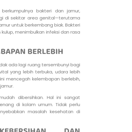
berkumpulnya bakteri dan jamur,
gi di sekitar area genital—terutama
amur untuk berkembang biak. Bakteri
 kulup, menimbulkan infeksi dan rasa
MBAPAN BERLEBIH
dak ada lagi ruang tersembunyi bagi
al yang lebih terbuka, udara lebih
 ini mencegah kelembapan berlebih,
jamur.
 mudah dibersihkan. Hal ini sangat
enang di kolam umum. Tidak perlu
enyebabkan masalah kesehatan di
KEBERSIHAN DAN