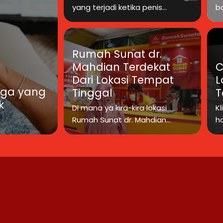
yang terjadi ketika penis...
b
Rumah Sunat dr.
Mahdian Terdekat
C
Dari Lokasi Tempat
L
gga yang
Tinggal
T
k
Di mana ya kira-kira lokasi
Kl
Rumah Sunat dr. Mahdian...
ha