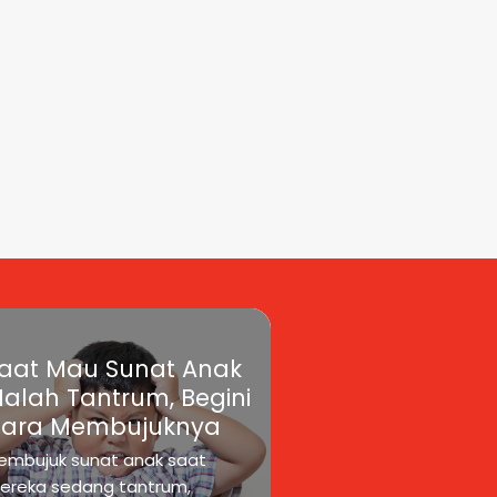
aat Mau Sunat Anak
alah Tantrum, Begini
ara Membujuknya
embujuk sunat anak saat
ereka sedang tantrum,