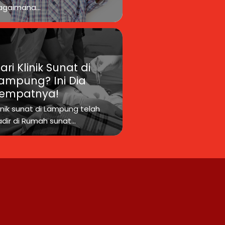
agaimana...
ari Klinik Sunat di
ampung? Ini Dia
empatnya!
inik sunat di Lampung telah
dir di Rumah sunat...