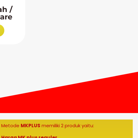
h /
are
Metode
MKPLUS
memiliki 2 produk yaitu:
Harga MK plus reguler