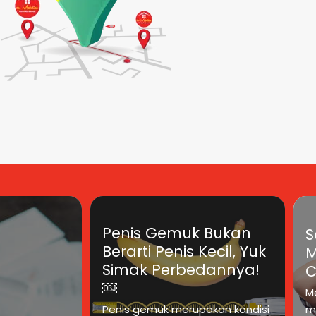
Penis Gemuk Bukan
S
Berarti Penis Kecil, Yuk
M
Simak Perbedannya!
C
￼
M
Penis gemuk merupakan kondisi
m