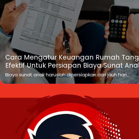
Cara Mengatur Keuangan Rumah Tan
Efektif Untuk Persiapan Biaya Sunat Ana
Biaya sunat anak haruslah dipersiapkan dari jauh hari...