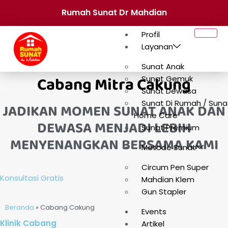
Rumah Sunat Dr Mahdian
Profil
Layanan
Sunat Anak
Cabang
Mitra Cakung
Sunat Gemuk
Sunat Dewasa
Sunat Di Rumah / Suna
JADIKAN MOMEN SUNAT ANAK DAN
Home Care
DEWASA MENJADI LEBIH
Sunat Premium
MENYENANGKAN BERSAMA KAMI
Metode Sunat
Circum Pen Super
Konsultasi Gratis
Mahdian Klem
Gun Stapler
Beranda
»
Cabang Cakung
Events
Klinik Cabang
Artikel