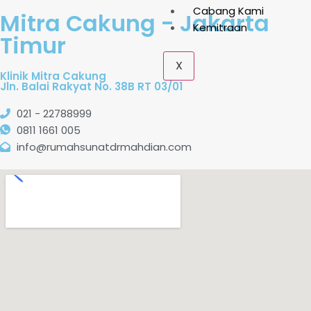
Cabang Kami
Mitra Cakung - Jakarta
Kemitraan
Timur
X
Klinik Mitra Cakung
Jln. Balai Rakyat No. 38B RT 03/01
021 - 22788999
0811 1661 005
info@rumahsunatdrmahdian.com