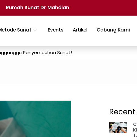
Rumah Sunat Dr Mahdian
Metode Sunat
Events
Artikel
Cabang Kami
Mengganggu Penyembuhan Sunat!
Recent 
C
K
T