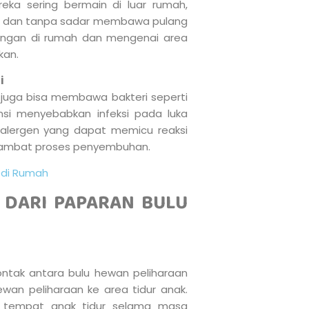
reka sering bermain di luar rumah,
il, dan tanpa sadar membawa pulang
bangan di rumah dan mengenai area
kan.
i
 juga bisa membawa bakteri seperti
si menyebabkan infeksi pada luka
 alergen yang dapat memicu reaksi
erlambat proses penyembuhan.
 di Rumah
 DARI PAPARAN BULU
ontak antara bulu hewan peliharaan
an peliharaan ke area tidur anak.
r tempat anak tidur selama masa