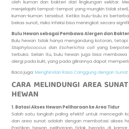
oleh kuman dan bakteri dari lingkungan sekitar. Me
menjelajahi tempat-tempat yang mungkin tidak ster
kuman-kuman tersebut. Ketika bulu-bulu ini berter
bekas sunat, risiko infeksi bisa meningkat secara signifi
Bulu Hewan sebagai Pembawa Alergen dan Bakter
Bulu hewan tidak hanya mengandung kotoran, tetapi
Staphylococcus
dan
Escherichia coli
yang berpoten
terbuka. Selain itu, bulu hewan juga bisa membawa
alergi pada kulit, yang pada gilirannya dapat memp
Baca juga:
Menghindari Rasa Canggung dengan Sunat
CARA MELINDUNGI AREA SUNAT
HEWAN
1. Batasi Akses Hewan Peliharaan ke Area Tidur
Salah satu langkah paling efektif untuk mencegah k
dan area sunat adalah dengan membatasi akses hew
Pastikan hewan peliharaan tidak berada di kama