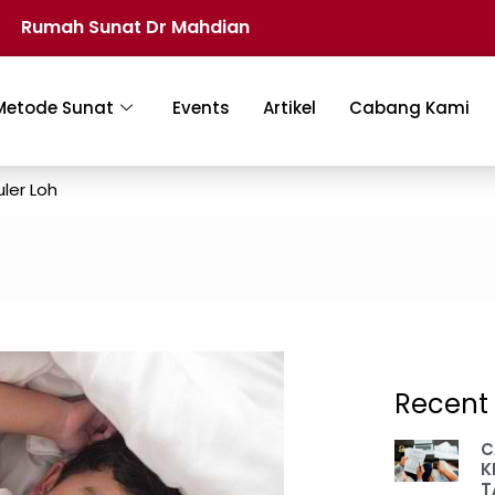
Rumah Sunat Dr Mahdian
Metode Sunat
Events
Artikel
Cabang Kami
ler Loh
Recent 
C
K
T