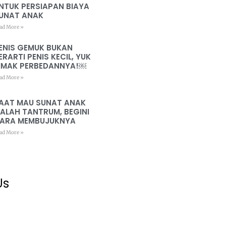
NTUK PERSIAPAN BIAYA
UNAT ANAK
ad More »
ENIS GEMUK BUKAN
ERARTI PENIS KECIL, YUK
IMAK PERBEDANNYA!￼
ad More »
AAT MAU SUNAT ANAK
ALAH TANTRUM, BEGINI
ARA MEMBUJUKNYA
ad More »
Us