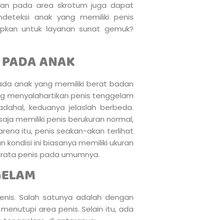
nan pada area skrotum juga dapat
deteksi anak yang memiliki penis
apkan untuk layanan sunat gemuk?
M PADA ANAK
pada anak yang memiliki berat badan
ang menyalahartikan penis tenggelam
adahal, keduanya jelaslah berbeda.
ja memiliki penis berukuran normal,
arena itu, penis seakan-akan terlihat
 kondisi ini biasanya memiliki ukuran
ta-rata penis pada umumnya.
GELAM
nis. Salah satunya adalah dengan
menutupi area penis. Selain itu, ada