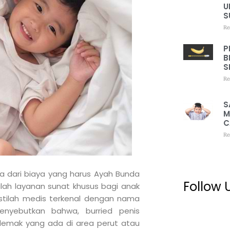
U
S
Re
P
B
S
Re
S
M
C
Re
a dari biaya yang harus Ayah Bunda
Follow 
lah layanan sunat khusus bagi anak
istilah medis terkenal dengan nama
menyebutkan bahwa, burried penis
t lemak yang ada di area perut atau