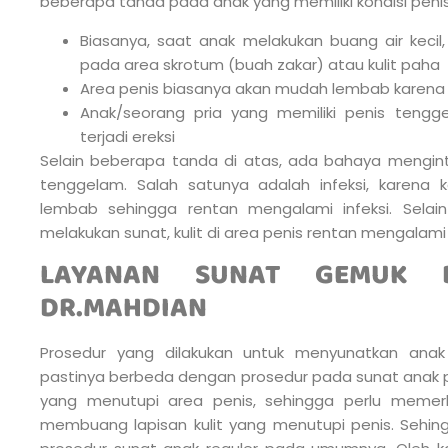
beberapa tanda pada anak yang memiliki kondisi peni
Biasanya, saat anak melakukan buang air kecil,
pada area skrotum (buah zakar) atau kulit paha
Area penis biasanya akan mudah lembab karena te
Anak/seorang pria yang memiliki penis tengg
terjadi ereksi
Selain beberapa tanda di atas, ada bahaya mengint
tenggelam. Salah satunya adalah infeksi, karena 
lembab sehingga rentan mengalami infeksi. Selai
melakukan sunat, kulit di area penis rentan mengala
LAYANAN SUNAT GEMUK 
DR.MAHDIAN
Prosedur yang dilakukan untuk menyunatkan anak
pastinya berbeda dengan prosedur pada sunat anak 
yang menutupi area penis, sehingga perlu memerluk
membuang lapisan kulit yang menutupi penis. Sehingg