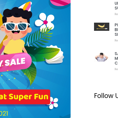
U
S
Re
P
B
S
Re
S
M
C
Re
Follow 