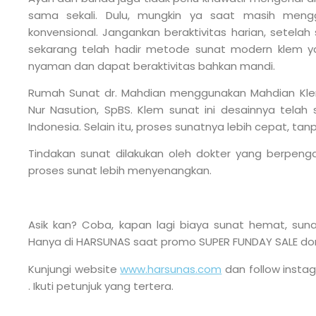
sama sekali. Dulu, mungkin ya saat masih meng
konvensional. Jangankan beraktivitas harian, setelah
sekarang telah hadir metode sunat modern klem
nyaman dan dapat beraktivitas bahkan mandi.
Rumah Sunat dr. Mahdian menggunakan Mahdian Klem
Nur Nasution, SpBS. Klem sunat ini desainnya tela
Indonesia. Selain itu, proses sunatnya lebih cepat, ta
Tindakan sunat dilakukan oleh dokter yang berpe
proses sunat lebih menyenangkan.
Asik kan? Coba, kapan lagi biaya sunat hemat, s
Hanya di HARSUNAS saat promo SUPER FUNDAY SALE do
Kunjungi website
www.harsunas.com
dan follow insta
. Ikuti petunjuk yang tertera.