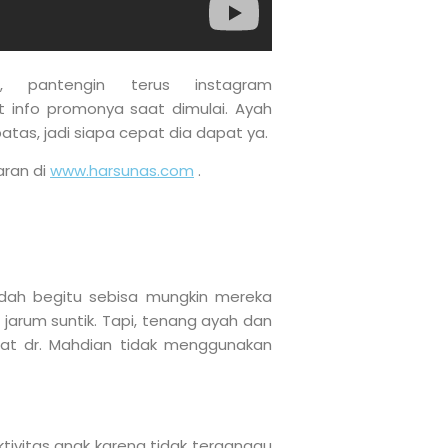
, pantengin terus instagram
t info promonya saat dimulai. Ayah
batas, jadi siapa cepat dia dapat ya.
aran di
www.harsunas.com
.
udah begitu sebisa mungkin mereka
arum suntik. Tapi, tenang ayah dan
unat dr. Mahdian tidak menggunakan
tivitas anak karena tidak terganggu