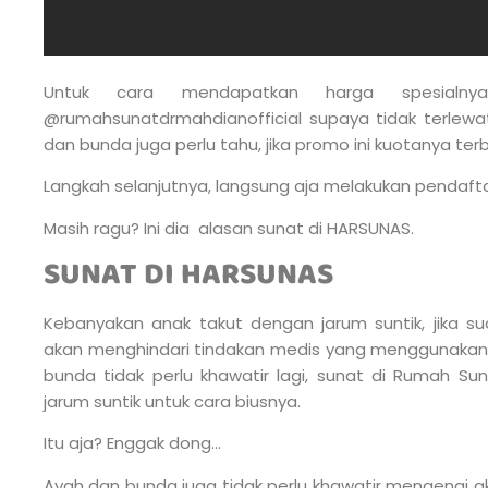
Untuk cara mendapatkan harga spesialnya
@rumahsunatdrmahdianofficial supaya tidak terlewa
dan bunda juga perlu tahu, jika promo ini kuotanya ter
Langkah selanjutnya, langsung aja melakukan pendaft
Masih ragu? Ini dia alasan sunat di HARSUNAS.
SUNAT DI HARSUNAS
Kebanyakan anak takut dengan jarum suntik, jika s
akan menghindari tindakan medis yang menggunakan j
bunda tidak perlu khawatir lagi, sunat di Rumah S
jarum suntik untuk cara biusnya.
Itu aja? Enggak dong…
Ayah dan bunda juga tidak perlu khawatir mengenai ak