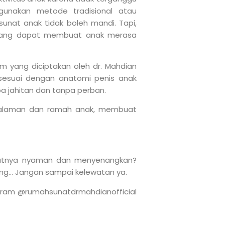
gunakan metode tradisional atau
 sunat anak tidak boleh mandi. Tapi,
 yang dapat membuat anak merasa
 yang diciptakan oleh dr. Mahdian
h sesuai dengan anatomi penis anak
npa jahitan dan tanpa perban.
ngalaman dan ramah anak, membuat
unatnya nyaman dan menyenangkan?
ng… Jangan sampai kelewatan ya.
gram @rumahsunatdrmahdianofficial