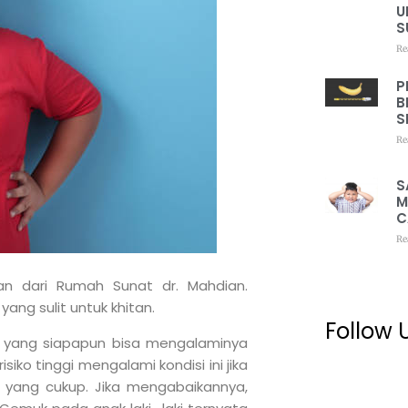
U
S
Re
P
B
S
Re
S
M
C
Re
an dari Rumah Sunat dr. Mahdian.
ang sulit untuk khitan.
Follow 
i yang siapapun bisa mengalaminya
ko tinggi mengalami kondisi ini jika
yang cukup. Jika mengabaikannya,