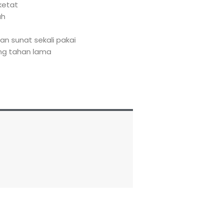
ketat
uh
an sunat sekali pakai
ang tahan lama