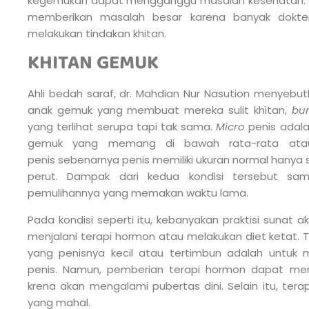
kegemukan dapat mengganggu masalah kesehatan. Ge
memberikan masalah besar karena banyak dokte
melakukan tindakan khitan.
KHITAN GEMUK
Ahli bedah saraf, dr. Mahdian Nur Nasution menyeb
anak gemuk yang membuat mereka sulit khitan,
bur
yang terlihat serupa tapi tak sama.
Micro
penis adala
gemuk yang memang di bawah rata-rata atau
penis sebenarnya penis memiliki ukuran normal hanya 
perut. Dampak dari kedua kondisi tersebut sam
pemulihannya yang memakan waktu lama.
Pada kondisi seperti itu, kebanyakan praktisi sunat
menjalani terapi hormon atau melakukan diet ketat. 
yang penisnya kecil atau tertimbun adalah untu
penis. Namun, pemberian terapi hormon dapat me
krena akan mengalami pubertas dini. Selain itu, te
yang mahal.