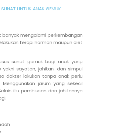
 SUNAT UNTUK ANAK GEMUK
at banyak mengalami perkembangan
elakukan terapi hormon maupun diet
usus sunat gemuk bagi anak yang
s yakni sayatan, jahitan, dan simpul
a dokter lakukan tanpa anak perlu
. Menggunakan jarum yang sekecil
elain itu pembiusan dan jahitannya
gi.
Bedah
m