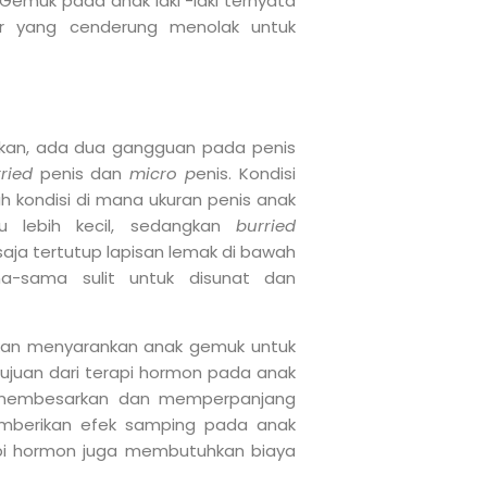
muk pada anak laki -laki ternyata
r yang cenderung menolak untuk
utkan, ada dua gangguan pada penis
ried
penis dan
micro p
enis. Kondisi
h kondisi di mana ukuran penis anak
 lebih kecil, sedangkan
burried
saja tertutup lapisan lemak di bawah
a-sama sulit untuk disunat dan
 akan menyarankan anak gemuk untuk
Tujuan dari terapi hormon pada anak
k membesarkan dan memperpanjang
mberikan efek samping pada anak
rapi hormon juga membutuhkan biaya