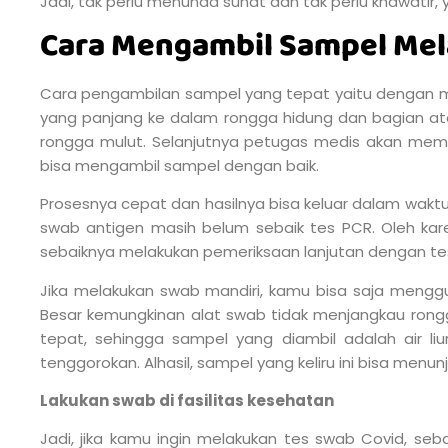
Jadi, tak perlu menunda sunat dan tak perlu khawatir, 
Cara Mengambil Sampel Mel
Cara pengambilan sampel yang tepat yaitu dengan m
yang panjang ke dalam rongga hidung dan bagian atas
rongga mulut. Selanjutnya petugas medis akan memut
bisa mengambil sampel dengan baik.
Prosesnya cepat dan hasilnya bisa keluar dalam waktu
swab antigen masih belum sebaik tes PCR. Oleh karena
sebaiknya melakukan pemeriksaan lanjutan dengan te
Jika melakukan swab mandiri, kamu bisa saja mengg
Besar kemungkinan alat swab tidak menjangkau ron
tepat, sehingga sampel yang diambil adalah air li
tenggorokan. Alhasil, sampel yang keliru ini bisa menun
Lakukan swab di fasilitas kesehatan
Jadi, jika kamu ingin melakukan tes swab Covid, seba