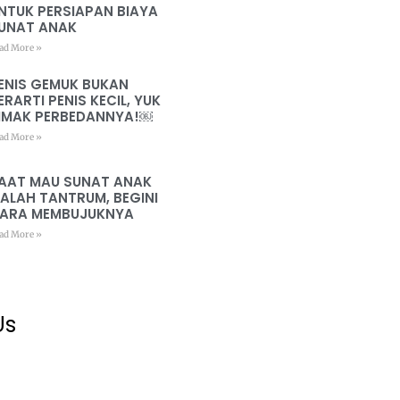
NTUK PERSIAPAN BIAYA
UNAT ANAK
ad More »
ENIS GEMUK BUKAN
ERARTI PENIS KECIL, YUK
IMAK PERBEDANNYA!￼
ad More »
AAT MAU SUNAT ANAK
ALAH TANTRUM, BEGINI
ARA MEMBUJUKNYA
ad More »
Us