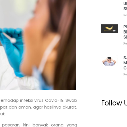
U
S
Re
P
B
S
Re
S
M
C
Re
terhadap infeksi virus Covid-19. Swab
Follow 
pat dan aman, agar hasilnya akurat.
ut.
 pasaran, kini banyak orang yang