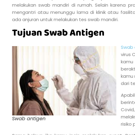
melakukan swab mandiri di rumah. Selain karena prak
mengantri atau menunggu lama di klinik atau fasilita
ada anjuran untuk melakukan tes swab mandiri.
Tujuan Swab Antigen
Swab 
virus 
kamu 
berakt
kamu 
dari t
Apabi
berin
Covi
mela
Swab antigen
risiko